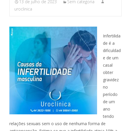
13 de julho de 2023
Sem categoria
uroclinica
Infertilida
de é a
dificuldad
e de um
casal
obter
gravidez
no
período
de um
ano
tendo
relações sexuais sem o uso de nenhuma forma de
anticoncepção. Estima-se que a infertilidade atinja 10% a