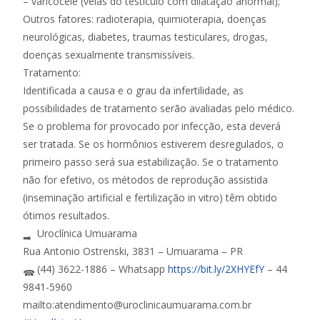
– varicocele (veias do testículo com dilatação anormal);
Outros fatores: radioterapia, quimioterapia, doenças
neurológicas, diabetes, traumas testiculares, drogas,
doenças sexualmente transmissíveis.
Tratamento:
Identificada a causa e o grau da infertilidade, as
possibilidades de tratamento serão avaliadas pelo médico.
Se o problema for provocado por infecção, esta deverá
ser tratada. Se os hormônios estiverem desregulados, o
primeiro passo será sua estabilização. Se o tratamento
não for efetivo, os métodos de reprodução assistida
(inseminação artificial e fertilização in vitro) têm obtido
ótimos resultados.
Uroclínica Umuarama
Rua Antonio Ostrenski, 3831 – Umuarama – PR
(44) 3622-1886 – Whatsapp
https://bit.ly/2XHYEfY
– 44
9841-5960
mailto:atendimento@uroclinicaumuarama.com.br