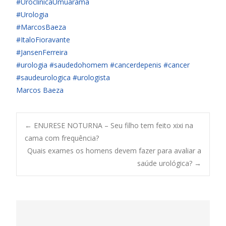
#UroclínicaUmuarama
#Urologia
#MarcosBaeza
#ItaloFioravante
#JansenFerreira
#urologia
#saudedohomem
#cancerdepenis
#cancer
#saudeurologica
#urologista
Marcos Baeza
←
ENURESE NOTURNA – Seu filho tem feito xixi na
cama com frequência?
Post navigation
Quais exames os homens devem fazer para avaliar a
saúde urológica?
→